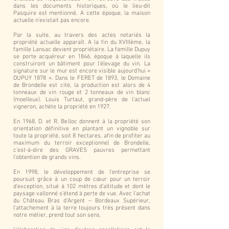
dans les documents historiques, où le lieu-dit
Pasquire est mentionné. A cette époque, la maison
actuelle n’existait pas encore.
Par la suite, au travers des actes notariés la
propriété actuelle apparaît. A la fin du XVIIIème, la
famille Lansac devient propriétaire. La famille Dupuy
se porte acquéreur en 1846, époque à laquelle ils
construiront un bâtiment pour l’élevage du vin. La
signature sur le mur est encore visible aujourd’hui «
DUPUY 1878 ». Dans le FERET de 1893, le Domaine
de Brondelle est cité, la production est alors de 4
tonneaux de vin rouge et 2 tonneaux de vin blanc
(moelleux). Louis Turtaut, grand-père de l’actuel
vigneron, achète la propriété en 1927.
En 1968, D. et R. Belloc donnent à la propriété son
orientation définitive en plantant un vignoble sur
toute la propriété, soit 8 hectares, afin de profiter au
maximum du terroir exceptionnel de Brondelle,
c'est-à-dire des GRAVES pauvres permettant
l’obtention de grands vins.
En 1998, le développement de l’entreprise se
poursuit grâce à un coup de cœur pour un terroir
d’exception, situé à 102 mètres d’altitude et dont le
paysage vallonné s’étend à perte de vue. Avec l’achat
du Château Bras d’Argent – Bordeaux Supérieur,
l’attachement à la terre toujours très présent dans
notre métier, prend tout son sens.