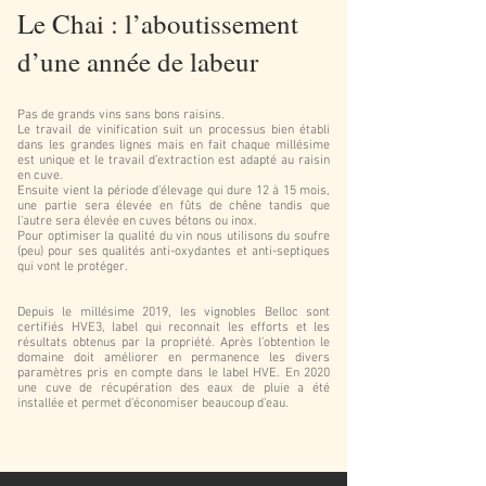
Le Chai : l’aboutissement
d’une année de labeur
Pas de grands vins sans bons raisins.
Le travail de vinification suit un processus bien établi
dans les grandes lignes mais en fait chaque millésime
est unique et le travail d’extraction est adapté au raisin
en cuve.
Ensuite vient la période d’élevage qui dure 12 à 15 mois,
une partie sera élevée en fûts de chêne tandis que
l’autre sera élevée en cuves bétons ou inox.
Pour optimiser la qualité du vin nous utilisons du soufre
(peu) pour ses qualités anti-oxydantes et anti-septiques
qui vont le protéger.
Depuis le millésime 2019, les vignobles Belloc sont
certifiés HVE3, label qui reconnait les efforts et les
résultats obtenus par la propriété. Après l’obtention le
domaine doit améliorer en permanence les divers
paramètres pris en compte dans le label HVE. En 2020
une cuve de récupération des eaux de pluie a été
installée et permet d’économiser beaucoup d’eau.