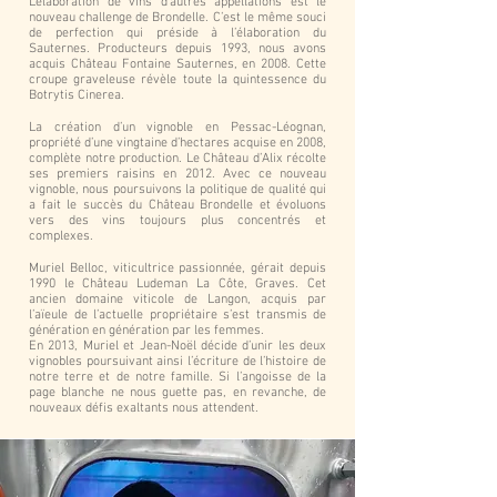
L’élaboration de vins d’autres appellations est le
nouveau challenge de Brondelle. C’est le même souci
de perfection qui préside à l’élaboration du
Sauternes. Producteurs depuis 1993, nous avons
acquis Château Fontaine Sauternes, en 2008. Cette
croupe graveleuse révèle toute la quintessence du
Botrytis Cinerea.
La création d’un vignoble en Pessac-Léognan,
propriété d’une vingtaine d’hectares acquise en 2008,
complète notre production. Le Château d’Alix récolte
ses premiers raisins en 2012. Avec ce nouveau
vignoble, nous poursuivons la politique de qualité qui
a fait le succès du Château Brondelle et évoluons
vers des vins toujours plus concentrés et
complexes.
Muriel Belloc, viticultrice passionnée, gérait depuis
1990 le Château Ludeman La Côte, Graves. Cet
ancien domaine viticole de Langon, acquis par
l’aïeule de l’actuelle propriétaire s’est transmis de
génération en génération par les femmes.
En 2013, Muriel et Jean-Noël décide d’unir les deux
vignobles poursuivant ainsi l’écriture de l’histoire de
notre terre et de notre famille. Si l’angoisse de la
page blanche ne nous guette pas, en revanche, de
nouveaux défis exaltants nous attendent.