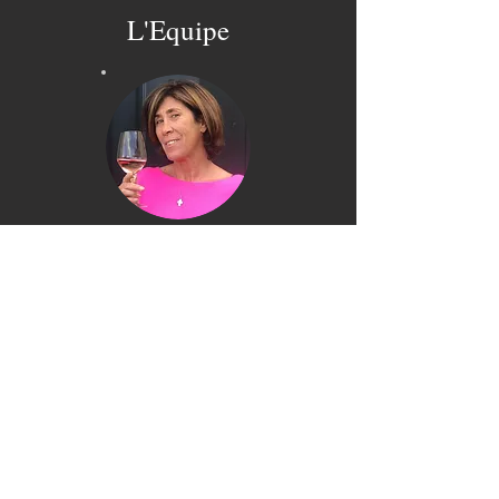
L'Equipe
Muriel Belloc
vigneronne
Après des études de psychologie, Muriel décide
de revenir sur l’exploitation familiale et suit des
études d’œnologie au Lycée de la Tour Blanche.
Ainsi, en 1990, le Château Ludeman La Côte,
elle commence à travailler avec ses grands-
parents, son oncle et sa mère sur ce domaine
d’une dizaine d’hectares. En 1994 Muriel
épouse Jean-Noël. En 2013, le Château
Ludeman La Côte fusionne avec le Château
Brondelle. Dans la nouvelle entité Muriel gère
la partie administrative, la communication, en