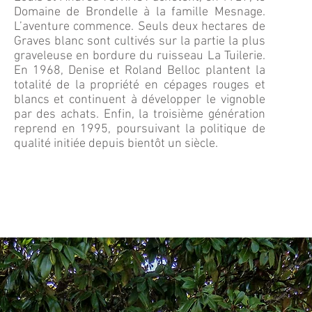
Domaine de Brondelle à la famille Mesnage.
L’aventure commence. Seuls deux hectares de
Graves blanc sont cultivés sur la partie la plus
graveleuse en bordure du ruisseau La Tuilerie.
En 1968, Denise et Roland Belloc plantent la
totalité de la propriété en cépages rouges et
blancs et continuent à développer le vignoble
par des achats. Enfin, la troisième génération
reprend en 1995, poursuivant la politique de
qualité initiée depuis bientôt un siècle.