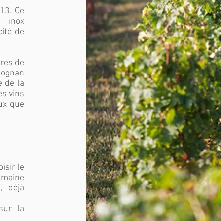
013. Ce
e inox
cité de
ares de
éognan
e de la
es vins
eux que
isir le
omaine
, déjà
sur la