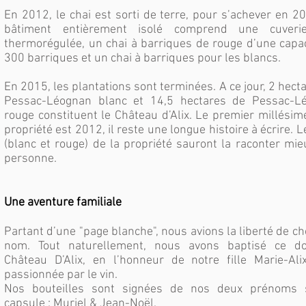
En 2012, le chai est sorti de terre, pour s’achever en 2
bâtiment entièrement isolé comprend une cuveri
thermorégulée, un chai à barriques de rouge d’une capa
300 barriques et un chai à barriques pour les blancs.
En 2015, les plantations sont terminées. A ce jour, 2 hect
Pessac-Léognan blanc et 14,5 hectares de Pessac-L
rouge constituent le Château d’Alix. Le premier millésim
propriété est 2012, il reste une longue histoire à écrire. L
(blanc et rouge) de la propriété sauront la raconter mi
personne.
Une aventure familiale
Partant d’une "page blanche", nous avions la liberté de cho
nom. Tout naturellement, nous avons baptisé ce d
Château D’Alix, en l’honneur de notre fille Marie-Alix
passionnée par le vin.
Nos bouteilles sont signées de nos deux prénoms 
capsule : Muriel & Jean-Noël.