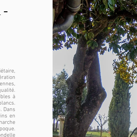
n-
étaire,
ération
ennes,
ualité.
ables à
blancs.
n. Dans
ins en
émarche
époque.
ndelle