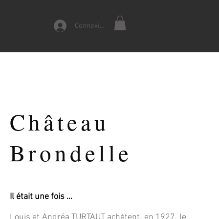
Connexion
More
Château
Brondelle
Il était une fois …
Louis et Andréa TURTAUT achètent, en 1927, le