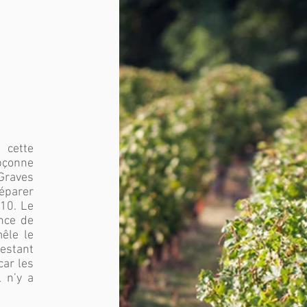
 cette
pçonne
 Graves
réparer
010. Le
nce de
mêle le
restant
car les
l n’y a