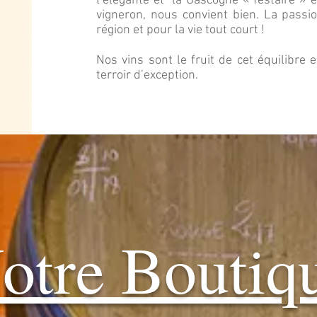
l’élégante et la Gascogne « festaïre » 
vigneron, nous convient bien. La passi
région et pour la vie tout court !
Nos vins sont le fruit de cet équilibre 
terroir d’exception.
otre Boutiq